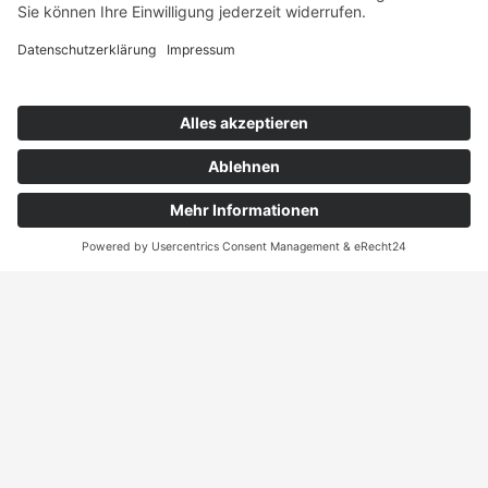
B&C
T-Shirt mit Logo – Damen
18,49
€
–
26,49
€