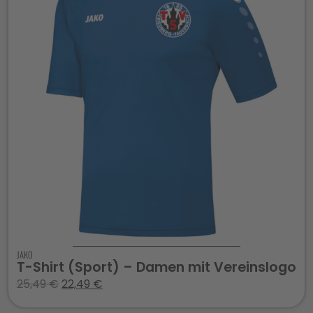
JAKO
T-Shirt (Sport) – Damen mit Vereinslogo
25,49
€
22,49
€