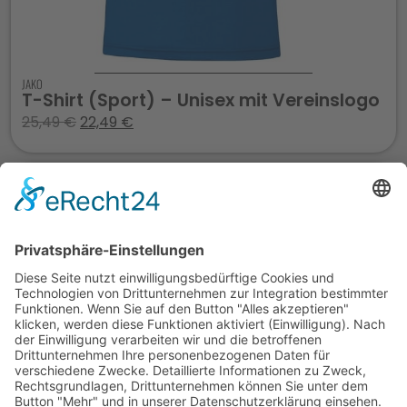
JAKO
T-Shirt (Sport) – Unisex mit Vereinslogo
25,49
€
22,49
€