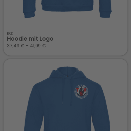
B&C
Hoodie mit Logo
37,49
€
–
41,99
€