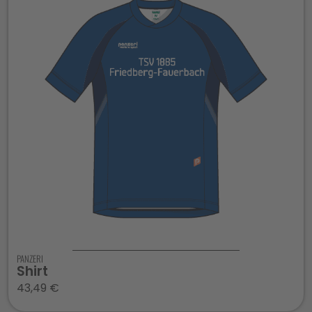
PANZERI
Shirt
43,49
€