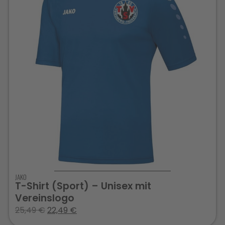
JAKO
T-Shirt (Sport) – Unisex mit
Vereinslogo
25,49
€
22,49
€