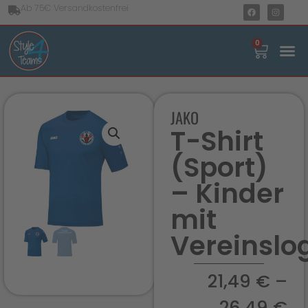
Ab 75€ Versandkostenfrei
0
JAKO
T-Shirt
(Sport)
– Kinder
mit
Vereinslo
21,49
€
–
26,49
€