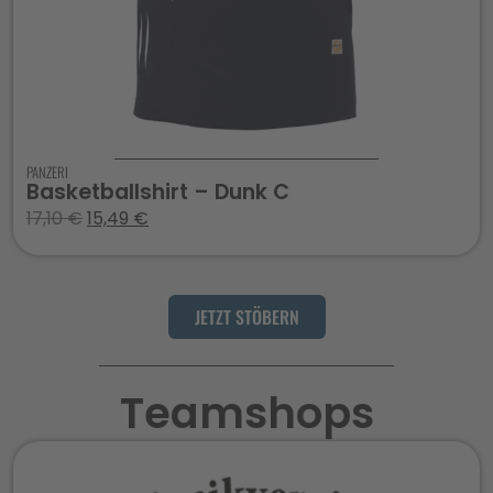
PANZERI
Basketballshirt – Dunk C
17,10
€
15,49
€
JETZT STÖBERN
Teamshops