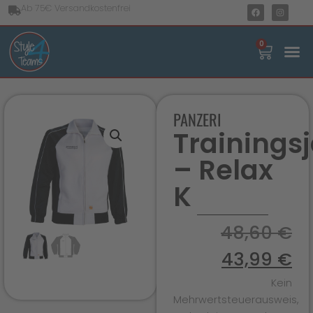
Ab 75€ Versandkostenfrei
0
PANZERI
Trainings
– Relax
K
48,60
€
43,99
€
Kein
Mehrwertsteuerausweis,