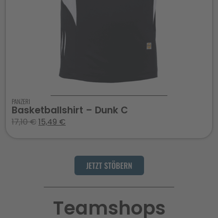
PANZERI
Basketballshirt – Dunk C
17,10
€
15,49
€
JETZT STÖBERN
Teamshops