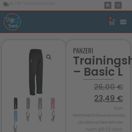
Ab 75€ Versandkostenfrei
0
PANZERI
Trainings
– Basic L
26,00
€
23,49
€
Kein
Mehrwertsteuerausweis,
da Kleinunternehmer
nach §19 (1) UStG.