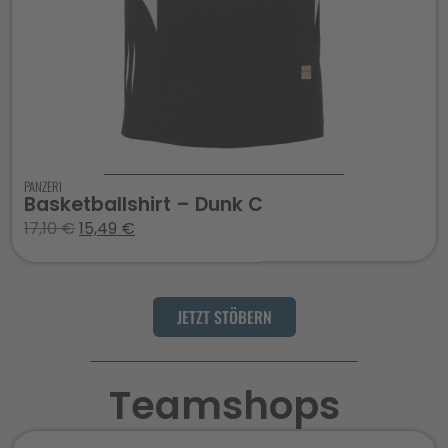
PANZERI
Basketballshirt – Dunk C
17,10
€
15,49
€
JETZT STÖBERN
Teamshops