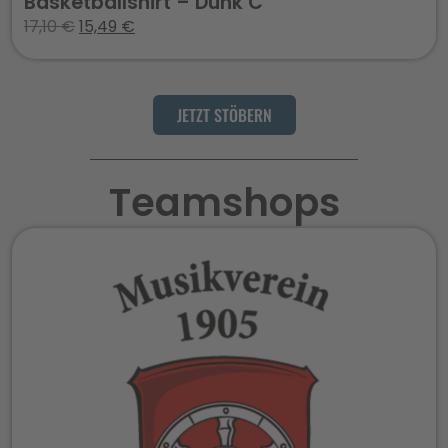
Basketballshirt – Dunk C
17,10
€
15,49
€
JETZT STÖBERN
Teamshops