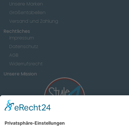
Unsere Marken
Größentabellen
Versand und Zahlung
Rechtliches
Impressum
Datenschutz
AGB
Widerrufsrecht
Unsere Mission
Wir für Deinen Verein!