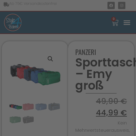
Ab 75€ Versandkostenfrei
0
PANZERI
Sporttasc
– Emy
groß
49,90
€
44,99
€
Kein
Mehrwertsteuerausweis,