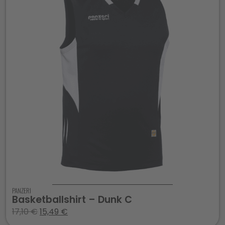
PANZERI
Basketballshirt – Dunk C
17,10
€
15,49
€