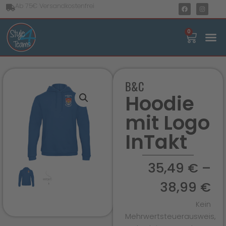
Ab 75€ Versandkostenfrei
0
B&C
Hoodie
mit Logo
InTakt
35,49
€
–
38,99
€
Kein
Mehrwertsteuerausweis,